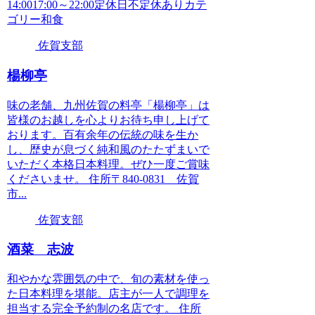
14:0017:00～22:00定休日不定休ありカテ
ゴリー和食
佐賀支部
楊柳亭
味の老舗、九州佐賀の料亭「楊柳亭」は
皆様のお越しを心よりお待ち申し上げて
おります。百有余年の伝統の味を生か
し、歴史が息づく純和風のたたずまいで
いただく本格日本料理。ぜひ一度ご賞味
くださいませ。 住所〒840-0831 佐賀
市...
佐賀支部
酒菜 志波
和やかな雰囲気の中で、旬の素材を使っ
た日本料理を堪能。店主が一人で調理を
担当する完全予約制の名店です。 住所