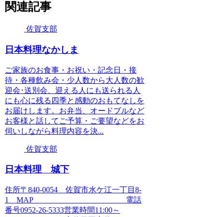
関連記事
佐賀支部
日本料理なかしま
ご家族のお食事・お祝い・記念日・接
待・各種飲み会・少人数から大人数の歓
迎会･送別会、迎える人にも送られる人
にも心に残る四季と感動のおもてなしを
お届けします。お弁当、オードブルなど
お客様と話してご予算・ご要望などをお
伺いしながら料理内容を決...
佐賀支部
日本料理 城下
住所〒840-0054 佐賀市水ケ江一丁目8-
1 MAP 電話
番号0952-26-5333営業時間11:00～