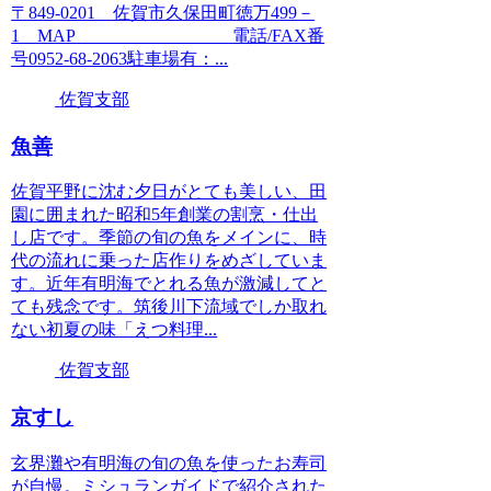
〒849-0201 佐賀市久保田町徳万499－
1 MAP 電話/FAX番
号0952-68-2063駐車場有：...
佐賀支部
魚善
佐賀平野に沈む夕日がとても美しい、田
園に囲まれた昭和5年創業の割烹・仕出
し店です。季節の旬の魚をメインに、時
代の流れに乗った店作りをめざしていま
す。近年有明海でとれる魚が激減してと
ても残念です。筑後川下流域でしか取れ
ない初夏の味「えつ料理...
佐賀支部
京すし
玄界灘や有明海の旬の魚を使ったお寿司
が自慢。ミシュランガイドで紹介された