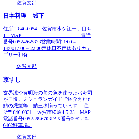
佐賀支部
日本料理 城下
住所〒840-0054 佐賀市水ケ江一丁目8-
1 MAP 電話
番号0952-26-5333営業時間11:00～
14:0017:00～22:00定休日不定休ありカテ
ゴリー和食
佐賀支部
京すし
玄界灘や有明海の旬の魚を使ったお寿司
が自慢。ミシュランガイドで紹介された
鯖の燻製等、鯖三昧揃っています。 住
所〒840-0831 佐賀市松原4-5-23 MAP
電話番号0952-28-6703FAX番号0952-20-
6462駐車場...
佐賀支部