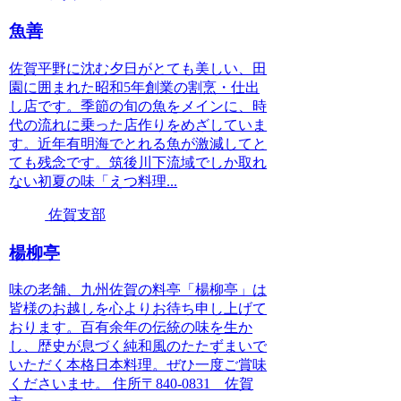
魚善
佐賀平野に沈む夕日がとても美しい、田
園に囲まれた昭和5年創業の割烹・仕出
し店です。季節の旬の魚をメインに、時
代の流れに乗った店作りをめざしていま
す。近年有明海でとれる魚が激減してと
ても残念です。筑後川下流域でしか取れ
ない初夏の味「えつ料理...
佐賀支部
楊柳亭
味の老舗、九州佐賀の料亭「楊柳亭」は
皆様のお越しを心よりお待ち申し上げて
おります。百有余年の伝統の味を生か
し、歴史が息づく純和風のたたずまいで
いただく本格日本料理。ぜひ一度ご賞味
くださいませ。 住所〒840-0831 佐賀