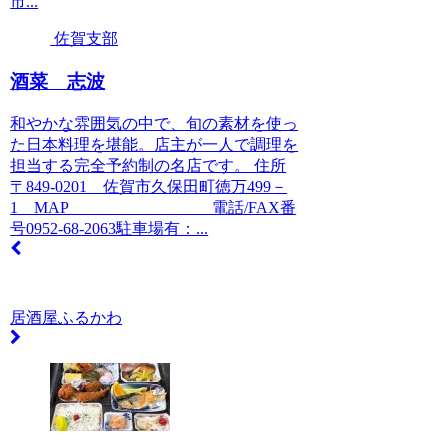
市...
佐賀支部
酒菜 志波
和やかな雰囲気の中で、旬の素材を使っ
た日本料理を堪能。店主が一人で調理を
担当する完全予約制の名店です。 住所
〒849-0201 佐賀市久保田町徳万499－
1 MAP 電話/FAX番
号0952-68-2063駐車場有：...
居酒屋ふるかわ